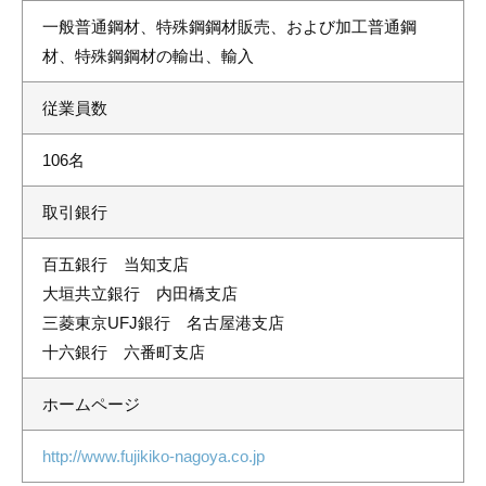
一般普通鋼材、特殊鋼鋼材販売、および加工普通鋼
材、特殊鋼鋼材の輸出、輸入
従業員数
106名
取引銀行
百五銀行 当知支店
大垣共立銀行 内田橋支店
三菱東京UFJ銀行 名古屋港支店
十六銀行 六番町支店
ホームページ
http://www.fujikiko-nagoya.co.jp